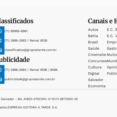
lassificados
Canais e 
Autos
E.c. 
(71) 99965-8961
Bahia
E.c. V
(71) 2886-2683 / Ramal 8526
Brasil
Empr
Saúde
Gast
classificados@grupoatarde.com.br
Cineinsite
Muit
ublicidade
Concursos
Mund
Cultura
Opini
(71) 2886-2683 / Ramal 8585 | 8586
Digital
Políti
publicidade@grupoatarde.com.br
Salvador
Economia
, Salvador - BA, 41820-570
CNPJ nº 15.111.297/0001-30
ados.
EMPRESA EDITORA A TARDE S.A.