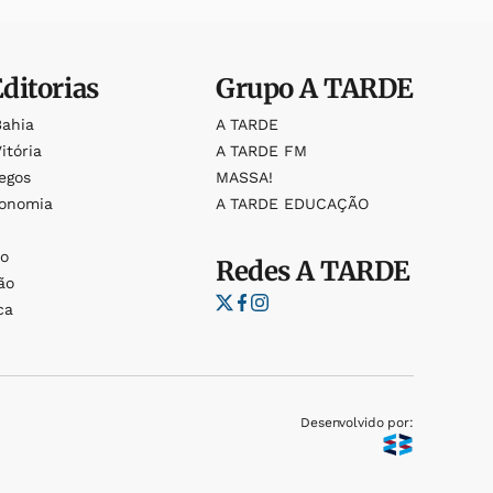
Editorias
Grupo
A TARDE
Bahia
A TARDE
itória
A TARDE FM
egos
MASSA!
ronomia
A TARDE EDUCAÇÃO
o
o
Redes
A TARDE
ão
ca
Desenvolvido por: