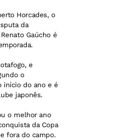
erto Horcades, o
isputa da
o Renato Gaúcho é
temporada.
otafogo, e
gundo o
 início do ano e é
lube japonês.
u o melhor ano
 conquista da Copa
de fora do campo.