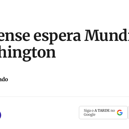
nse espera Mundi
hington
ado
Siga o
A TARDE
no
Google