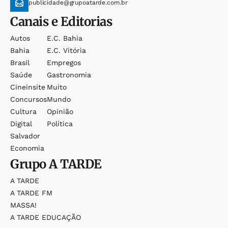
publicidade@grupoatarde.com.br
Canais e Editorias
Autos
E.c. Bahia
Bahia
E.c. Vitória
Brasil
Empregos
Saúde
Gastronomia
Cineinsite
Muito
Concursos
Mundo
Cultura
Opinião
Digital
Política
Salvador
Economia
Grupo
A TARDE
A TARDE
A TARDE FM
MASSA!
A TARDE EDUCAÇÃO