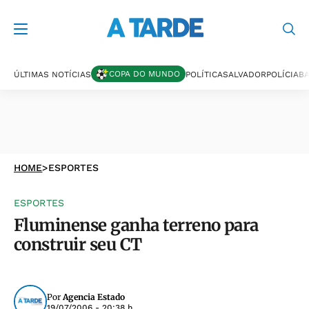
COPA DO MUNDO
ÚLTIMAS NOTÍCIAS
POLÍTICA
SALVADOR
POLÍCIA
BA
HOME
>
ESPORTES
ESPORTES
Fluminense ganha terreno para
construir seu CT
Por
Agencia Estado
19/07/2006 - 20:38 h