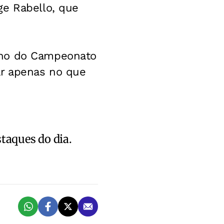
ge Rabello, que
rno do Campeonato
ar apenas no que
staques do dia.