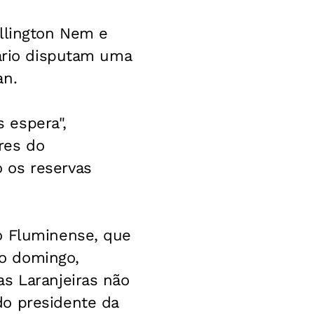
ellington Nem e
sário disputam uma
an.
 espera",
ares do
 os reservas
o Fluminense, que
mo domingo,
s Laranjeiras não
do presidente da