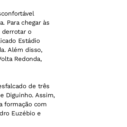
confortável
a. Para chegar às
 derrotar o
licado Estádio
a. Além disso,
Volta Redonda,
esfalcado de três
 e Diguinho. Assim,
uma formação com
ndro Euzébio e