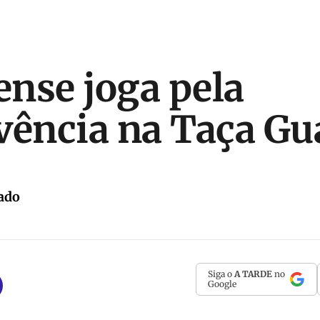
nse joga pela
vência na Taça G
ado
Siga o
A TARDE
no
Google