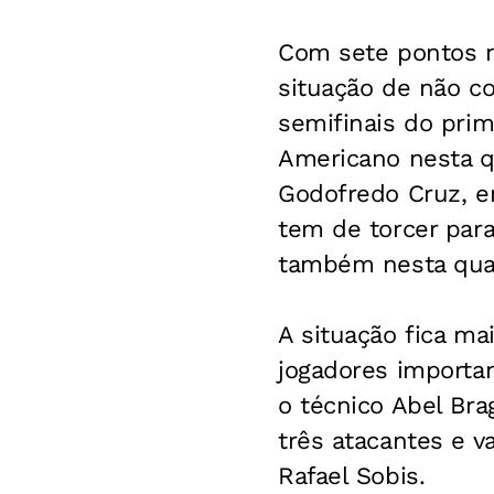
Com sete pontos n
situação de não co
semifinais do prim
Americano nesta qu
Godofredo Cruz, e
tem de torcer par
também nesta quar
A situação fica m
jogadores importan
o técnico Abel Br
três atacantes e 
Rafael Sobis.