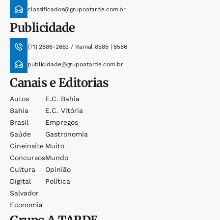
classificados@grupoatarde.com.br
Publicidade
(71) 2886-2683 / Ramal 8585 | 8586
publicidade@grupoatarde.com.br
Canais e Editorias
Autos
E.c. Bahia
Bahia
E.c. Vitória
Brasil
Empregos
Saúde
Gastronomia
Cineinsite
Muito
Concursos
Mundo
Cultura
Opinião
Digital
Política
Salvador
Economia