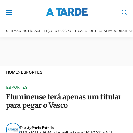
ÚLTIMAS NOTÍCIAS
ELEIÇÕES 2026
POLÍTICA
ESPORTES
SALVADOR
BAHIA
P
HOME
>
ESPORTES
ESPORTES
Fluminense terá apenas um titular
para pegar o Vasco
Por
Agência Estado
29/11/2012 - 16:46 h
| Atualizada em
19/11/2021 - 5:11