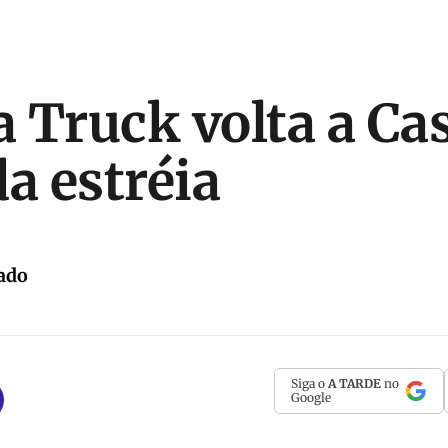
 Truck volta a Cas
a estréia
ado
Siga o
A TARDE
no
Google