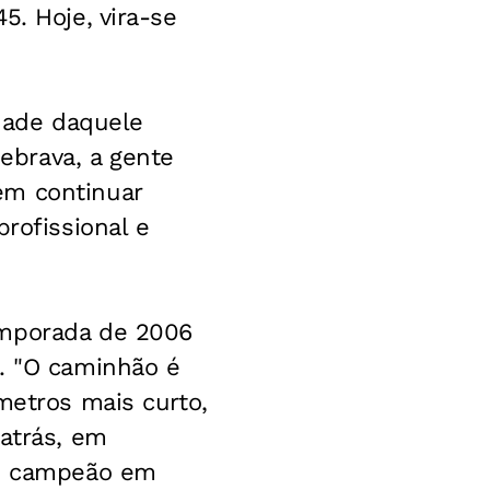
5. Hoje, vira-se
udade daquele
ebrava, a gente
em continuar
rofissional e
emporada de 2006
s. "O caminhão é
metros mais curto,
 atrás, em
a, campeão em