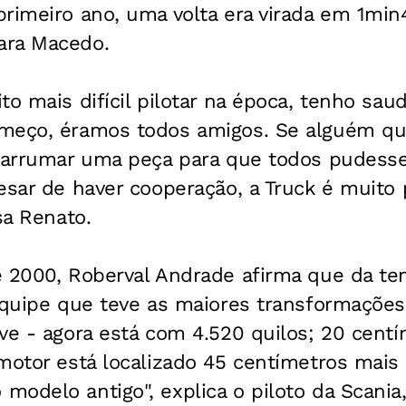
rimeiro ano, uma volta era virada em 1min4
ara Macedo.
to mais difícil pilotar na época, tenho sa
meço, éramos todos amigos. Se alguém qu
r arrumar uma peça para que todos pudess
esar de haver cooperação, a Truck é muito p
sa Renato.
e 2000, Roberval Andrade afirma que da t
 equipe que teve as maiores transformaçõe
ve - agora está com 4.520 quilos; 20 centí
motor está localizado 45 centímetros mais
modelo antigo", explica o piloto da Scani