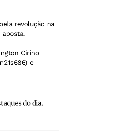
 pela revolução na
, aposta.
ington Cirino
in21s686) e
staques do dia.