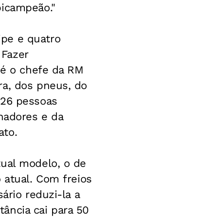
bicampeão."
pe e quatro
 Fazer
 é o chefe da RM
ra, dos pneus, do
 26 pessoas
inadores e da
ato.
tual modelo, o de
 atual. Com freios
ário reduzi-la a
ância cai para 50