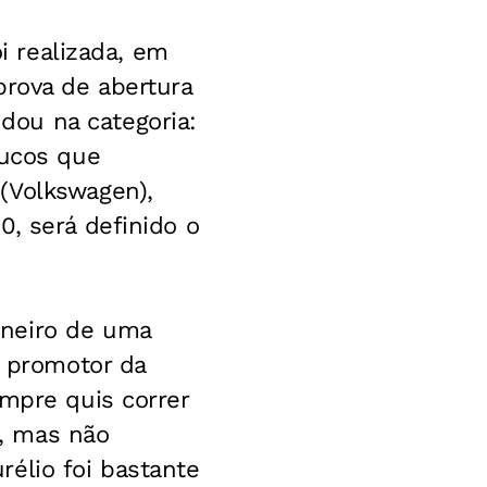
oi realizada, em
prova de abertura
dou na categoria:
oucos que
(Volkswagen),
0, será definido o
oneiro de uma
o promotor da
empre quis correr
, mas não
élio foi bastante