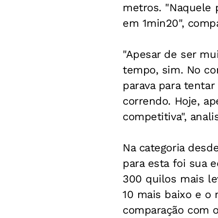
metros. "Naquele p
em 1min20", comp
"Apesar de ser mui
tempo, sim. No co
parava para tenta
correndo. Hoje, ap
competitiva", anali
Na categoria desd
para esta foi sua
300 quilos mais le
10 mais baixo e o 
comparação com o 