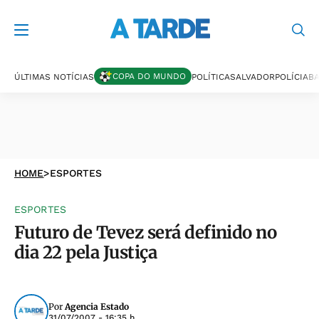
COPA DO MUNDO
ÚLTIMAS NOTÍCIAS
POLÍTICA
SALVADOR
POLÍCIA
BA
HOME
>
ESPORTES
ESPORTES
Futuro de Tevez será definido no
dia 22 pela Justiça
Por
Agencia Estado
31/07/2007 - 16:35 h