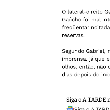
O lateral-direito 
Gaúcho foi mal int
freqüentar noitad
reservas.
Segundo Gabriel, 
imprensa, já que 
olhos, então, não
dias depois do iníc
Siga o A TARDE 
Siga o A TARD