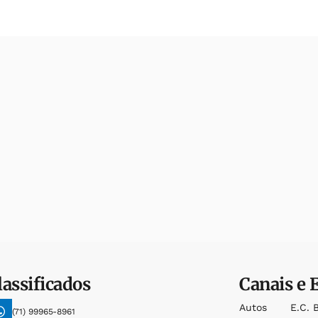
lassificados
Canais e 
Autos
E.c. 
(71) 99965-8961