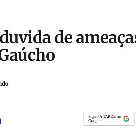
 duvida de ameaça
 Gaúcho
ado
Siga o
A TARDE
no
Google