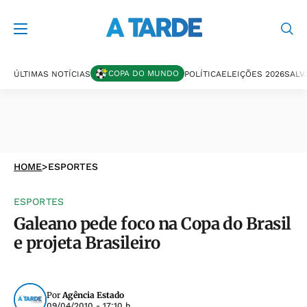
COPA DO MUNDO
ÚLTIMAS NOTÍCIAS
POLÍTICA
ELEIÇÕES 2026
SALV
HOME
>
ESPORTES
ESPORTES
Galeano pede foco na Copa do Brasil
e projeta Brasileiro
Por
Agência Estado
09/04/2010 - 17:10 h