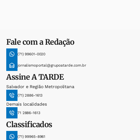
Fale com a Redação
(71) 99601-0020
jornalismoportal@grupoatarde.com.br
Assine
A TARDE
Salvador e Região Metropolitana
(71) 2886-1613
Demais localidades
71 2886-1613
Classificados
(71) 99965-8961