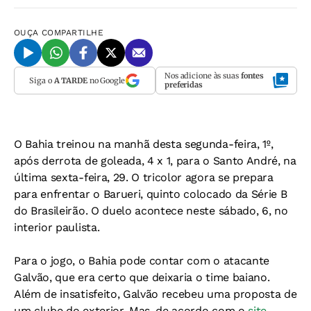
OUÇA
COMPARTILHE
Nos adicione às suas
fontes
Siga o
A TARDE
no Google
preferidas
O Bahia treinou na manhã desta segunda-feira, 1º,
após derrota de goleada, 4 x 1, para o Santo André, na
última sexta-feira, 29. O tricolor agora se prepara
para enfrentar o Barueri, quinto colocado da Série B
do Brasileirão. O duelo acontece neste sábado, 6, no
interior paulista.
Para o jogo, o Bahia pode contar com o atacante
Galvão, que era certo que deixaria o time baiano.
Além de insatisfeito, Galvão recebeu uma proposta de
um clube do exterior. Mas, de acordo com o
site