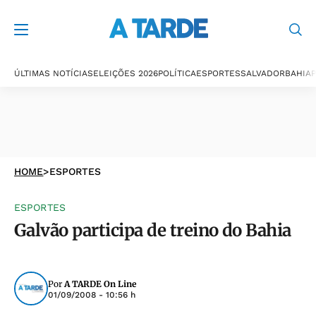
ÚLTIMAS NOTÍCIAS
ELEIÇÕES 2026
POLÍTICA
ESPORTES
SALVADOR
BAHIA
P
HOME
>
ESPORTES
ESPORTES
Galvão participa de treino do Bahia
Por
A TARDE On Line
01/09/2008 - 10:56 h