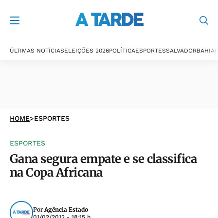
ÚLTIMAS NOTÍCIAS
ELEIÇÕES 2026
POLÍTICA
ESPORTES
SALVADOR
BAHIA
P
HOME
>
ESPORTES
ESPORTES
Gana segura empate e se classifica
na Copa Africana
Por
Agência Estado
01/02/2012 - 18:15 h