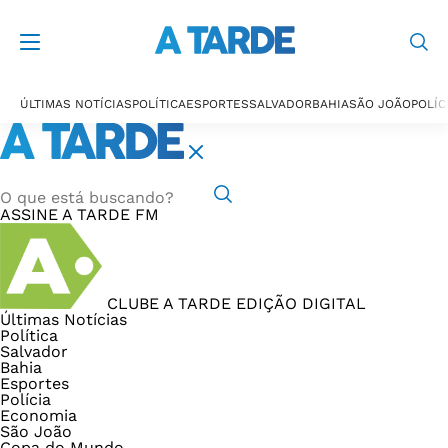
ÚLTIMAS NOTÍCIAS
POLÍTICA
ESPORTES
SALVADOR
BAHIA
SÃO JOÃO
POLÍC
ASSINE
A TARDE FM
CLUBE A TARDE
EDIÇÃO DIGITAL
Últimas Notícias
Política
Salvador
Bahia
Esportes
Polícia
Economia
São João
Copa do Mundo