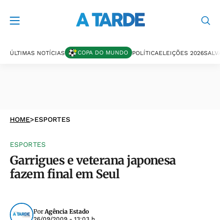
COPA DO MUNDO
ÚLTIMAS NOTÍCIAS
POLÍTICA
ELEIÇÕES 2026
SALV
HOME
>
ESPORTES
ESPORTES
Garrigues e veterana japonesa
fazem final em Seul
Por
Agência Estado
26/09/2009 - 13:03 h