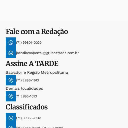
Fale com a Redação
(71) 99601-0020
jornalismoportal@grupoatarde.com.br
Assine
A TARDE
Salvador e Região Metropolitana
(71) 2886-1613
Demais localidades
71 2886-1613
Classificados
(71) 99965-8961