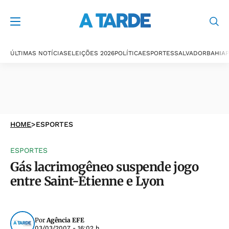
ÚLTIMAS NOTÍCIAS
ELEIÇÕES 2026
POLÍTICA
ESPORTES
SALVADOR
BAHIA
P
HOME
>
ESPORTES
ESPORTES
Gás lacrimogêneo suspende jogo
entre Saint-Étienne e Lyon
Por
Agência EFE
03/03/2007 - 16:02 h