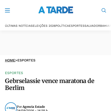
ÚLTIMAS NOTÍCIAS
ELEIÇÕES 2026
POLÍTICA
ESPORTES
SALVADOR
BAHIA
P
HOME
>
ESPORTES
ESPORTES
Gebrselassie vence maratona de
Berlim
Por
Agencia Estado
24/09/2006 - 14:58 h