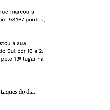
 que marcou a
om 98,167 pontos,
stou a sua
do Sul por 16 a 2.
 pelo 13º lugar na
staques do dia.