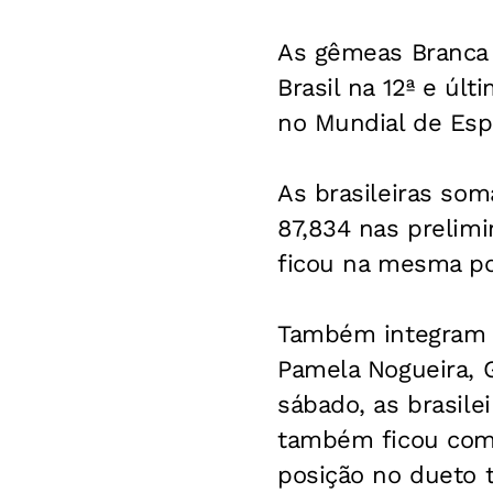
As gêmeas Branca 
Brasil na 12ª e últ
no Mundial de Esp
As brasileiras so
87,834 nas prelimi
ficou na mesma pos
Também integram a
Pamela Nogueira, 
sábado, as brasile
também ficou com o
posição no dueto t