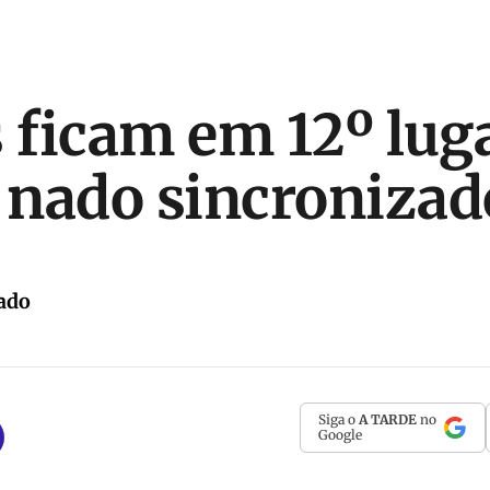
ficam em 12º lug
o nado sincronizad
ado
Siga o
A TARDE
no
Google