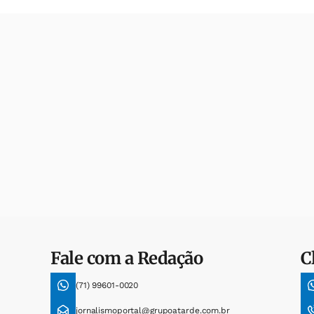
Fale com a Redação
C
(71) 99601-0020
jornalismoportal@grupoatarde.com.br