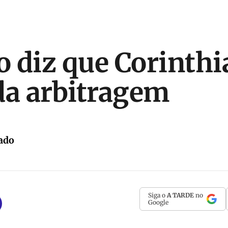
 diz que Corinthi
da arbitragem
ado
Siga o
A TARDE
no
Google