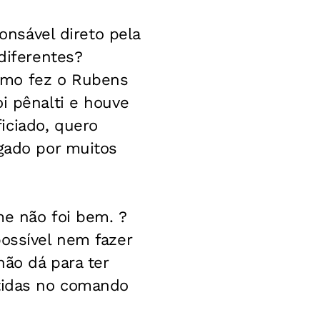
ponsável direto pela
diferentes?
omo fez o Rubens
i pênalti e houve
iciado, quero
igado por muitos
me não foi bem. ?
possível nem fazer
não dá para ter
rtidas no comando