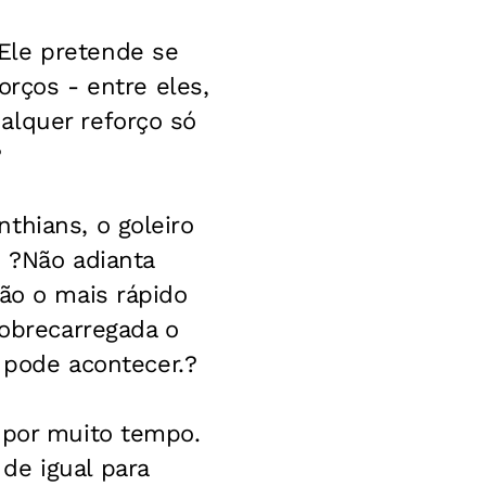
Ele pretende se
orços - entre eles,
alquer reforço só
?
thians, o goleiro
. ?Não adianta
ção o mais rápido
sobrecarregada o
o pode acontecer.?
 por muito tempo.
de igual para