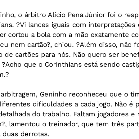
nho, o árbitro Alício Pena Júnior foi o res
ians. ?Vi lances iguais com interpretações 
er cortou a bola com a mão exatamente c
eu nem cartão?, chiou. ?Além disso, não fo
 de cartões para nós. Não quero ser benef
u ?Acho que o Corinthians está sendo cast
m.?
à arbitragem, Geninho reconheceu que o ti
ferentes dificuldades a cada jogo. Não é 
etalhada do trabalho. Faltam jogadores e 
s?, lamentou o treinador, que tem três pa
 duas derrotas.