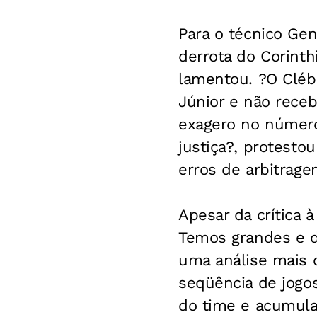
Para o técnico Geni
derrota do Corinth
lamentou. ?O Cléb
Júnior e não receb
exagero no número
justiça?, protesto
erros de arbitrage
Apesar da crítica 
Temos grandes e di
uma análise mais d
seqüência de jogo
do time e acumula