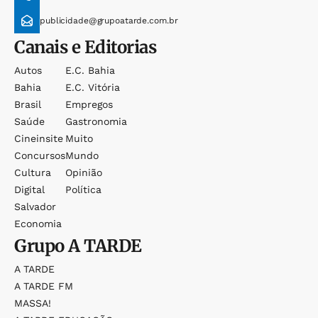
publicidade@grupoatarde.com.br
Canais e Editorias
Autos
E.c. Bahia
Bahia
E.c. Vitória
Brasil
Empregos
Saúde
Gastronomia
Cineinsite
Muito
Concursos
Mundo
Cultura
Opinião
Digital
Política
Salvador
Economia
Grupo
A TARDE
A TARDE
A TARDE FM
MASSA!