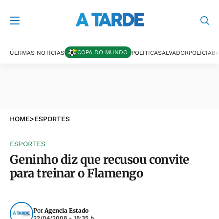
COPA DO MUNDO
ÚLTIMAS NOTÍCIAS
POLÍTICA
SALVADOR
POLÍCIA
BA
HOME
>
ESPORTES
ESPORTES
Geninho diz que recusou convite
para treinar o Flamengo
Por
Agencia Estado
22/04/2008 - 18:35 h