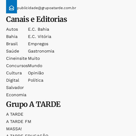
publicidade@grupoatarde.com.br
Canais e Editorias
Autos
E.c. Bahia
Bahia
E.c. Vitória
Brasil
Empregos
Saúde
Gastronomia
Cineinsite
Muito
Concursos
Mundo
Cultura
Opinião
Digital
Política
Salvador
Economia
Grupo
A TARDE
A TARDE
A TARDE FM
MASSA!