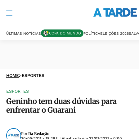
COPA DO MUNDO
ÚLTIMAS NOTÍCIAS
POLÍTICA
ELEIÇÕES 2026
SALV
HOME
>
ESPORTES
ESPORTES
Geninho tem duas dúvidas para
enfrentar o Guarani
Por
Da Redação
30/05/2011 - 19:26 h
| Atualizada em
22/01/2021 - 0:00