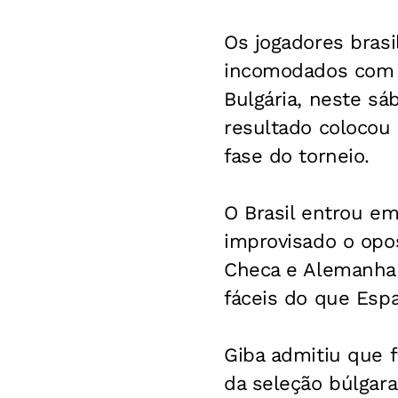
Os jogadores brasi
incomodados com a
Bulgária, neste sá
resultado colocou
fase do torneio.
O Brasil entrou e
improvisado o opos
Checa e Alemanha 
fáceis do que Esp
Giba admitiu que 
da seleção búlgar