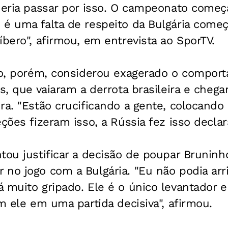
queria passar por isso. O campeonato come
 é uma falta de respeito da Bulgária come
íbero", afirmou, em entrevista ao SporTV.
iro, porém, considerou exagerado o compor
s, que vaiaram a derrota brasileira e chega
ra. "Estão crucificando a gente, colocand
eções fizeram isso, a Rússia fez isso decla
tou justificar a decisão de poupar Bruninho
no jogo com a Bulgária. "Eu não podia arri
 muito gripado. Ele é o único levantador e
em ele em uma partida decisiva", afirmou.