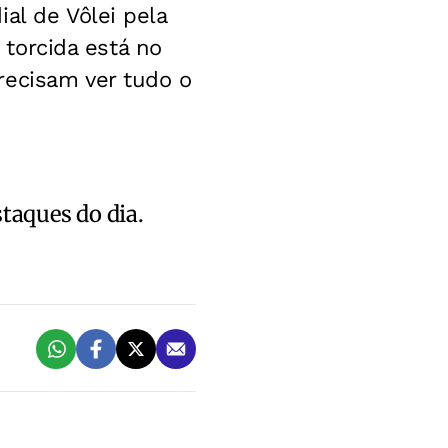
al de Vôlei pela
A torcida está no
recisam ver tudo o
staques do dia.