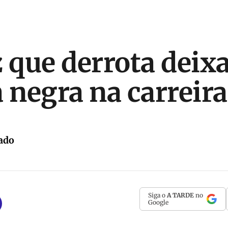
z que derrota deix
negra na carreira
ado
Siga o
A TARDE
no
Google