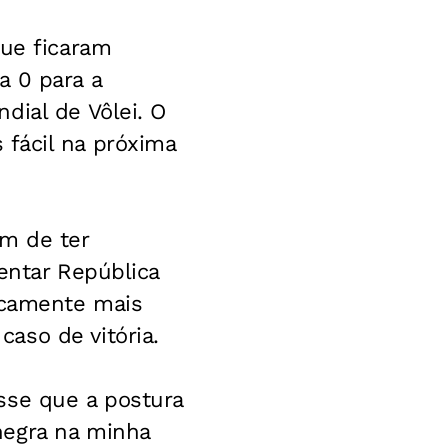
que ficaram
a 0 para a
dial de Vôlei. O
fácil na próxima
ém de ter
entar República
ricamente mais
aso de vitória.
sse que a postura
negra na minha