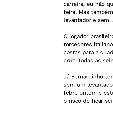
carreira, eu não 
feira. Mas também
levantador e sem l
O jogador brasile
torcedores italiano
costas para a quad
cruz. Todas as sel
Já Bernardinho ten
sem um levantador 
febre ontem e está
o risco de ficar s