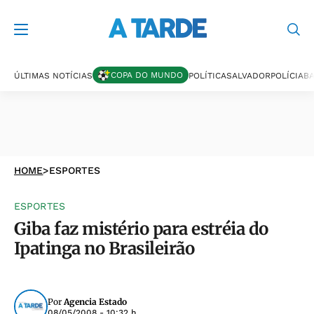
COPA DO MUNDO
ÚLTIMAS NOTÍCIAS
POLÍTICA
SALVADOR
POLÍCIA
BA
HOME
>
ESPORTES
ESPORTES
Giba faz mistério para estréia do
Ipatinga no Brasileirão
Por
Agencia Estado
08/05/2008 - 10:32 h