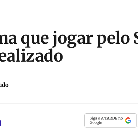
rma que jogar pelo 
ealizado
ado
Siga o
A TARDE
no
Google