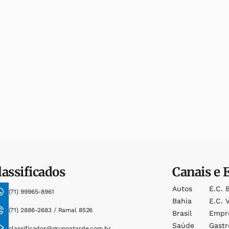
lassificados
Canais e 
Autos
E.c. 
(71) 99965-8961
Bahia
E.c. V
(71) 2886-2683 / Ramal 8526
Brasil
Empr
Saúde
Gast
classificados@grupoatarde.com.br