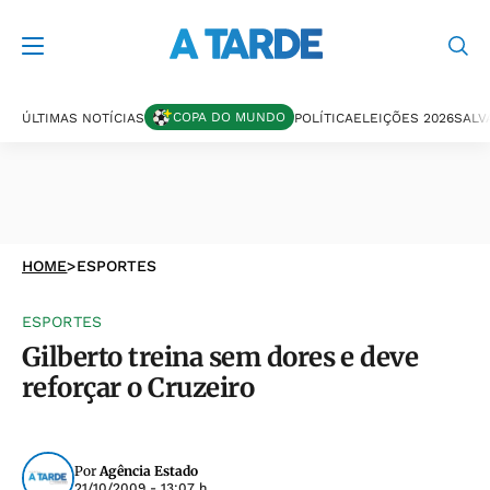
COPA DO MUNDO
ÚLTIMAS NOTÍCIAS
POLÍTICA
ELEIÇÕES 2026
SALV
HOME
>
ESPORTES
ESPORTES
Gilberto treina sem dores e deve
reforçar o Cruzeiro
Por
Agência Estado
21/10/2009 - 13:07 h