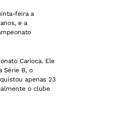
nta-feira a
anos, e a
Campeonato
nato Carioca. Ele
a Série B, o
nquistou apenas 23
tualmente o clube