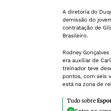
A diretoria do Duq
demissão do jovem
contratação de Gi
Brasileiro.
Rodney Gonçalves 
era auxiliar de Car
treinador teve de
pontos, com seis v
está na zona de re
Tudo sobre
Espo
Entre no can