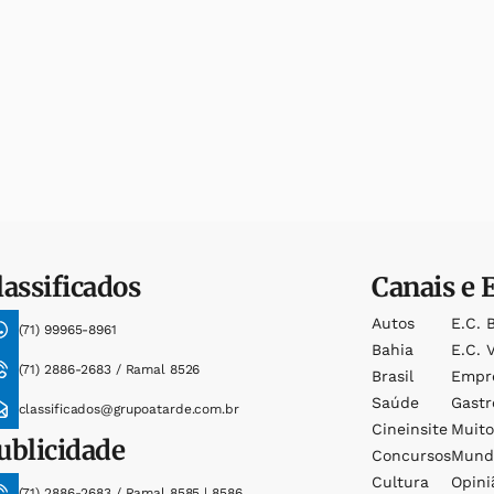
lassificados
Canais e 
Autos
E.c. 
(71) 99965-8961
Bahia
E.c. V
(71) 2886-2683 / Ramal 8526
Brasil
Empr
Saúde
Gast
classificados@grupoatarde.com.br
Cineinsite
Muit
ublicidade
Concursos
Mund
Cultura
Opini
(71) 2886-2683 / Ramal 8585 | 8586