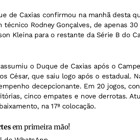
ue de Caxias confirmou na manhã desta qui
 técnico Rodney Gonçalves, de apenas 30 
lson Kleina para o restante da Série B do 
assumiu o Duque de Caxias após o Campeo
los César, que saiu logo após o estadual. N
sempenho decepcionante. Em 20 jogos, co
itórias, cinco empates e nove derrotas. A
baixamento, na 17ª colocação.
rtes
em primeira mão!
al do WhatsApp.