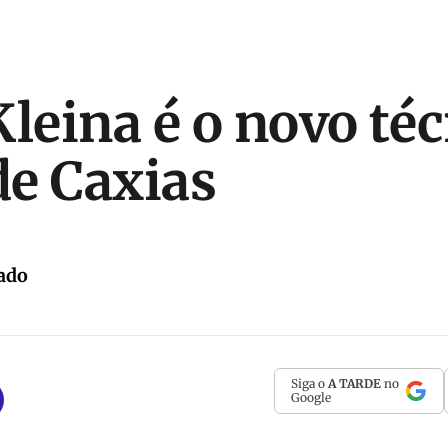
Kleina é o novo té
e Caxias
ado
Siga o
A TARDE
no
Google