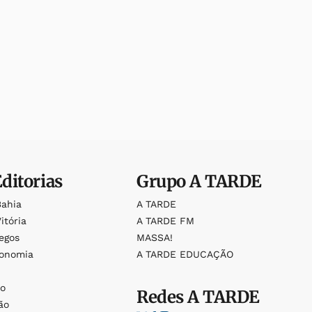
Editorias
Grupo
A TARDE
Bahia
A TARDE
itória
A TARDE FM
egos
MASSA!
ronomia
A TARDE EDUCAÇÃO
o
o
Redes
A TARDE
ão