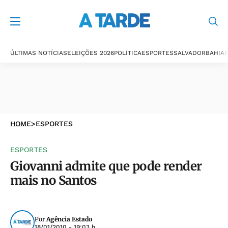
ÚLTIMAS NOTÍCIAS
ELEIÇÕES 2026
POLÍTICA
ESPORTES
SALVADOR
BAHIA
P
HOME
>
ESPORTES
ESPORTES
Giovanni admite que pode render
mais no Santos
Por
Agência Estado
18/01/2010 - 19:03 h