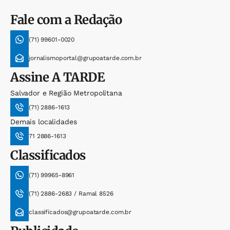
Fale com a Redação
(71) 99601-0020
jornalismoportal@grupoatarde.com.br
Assine
A TARDE
Salvador e Região Metropolitana
(71) 2886-1613
Demais localidades
71 2886-1613
Classificados
(71) 99965-8961
(71) 2886-2683 / Ramal 8526
classificados@grupoatarde.com.br