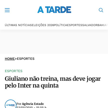
ÚLTIMAS NOTÍCIAS
ELEIÇÕES 2026
POLÍTICA
ESPORTES
SALVADOR
BAHIA
P
HOME
>
ESPORTES
ESPORTES
Giuliano não treina, mas deve jogar
pelo Inter na quinta
Por
Agência Estado
03/05/2010 - 15:05 h