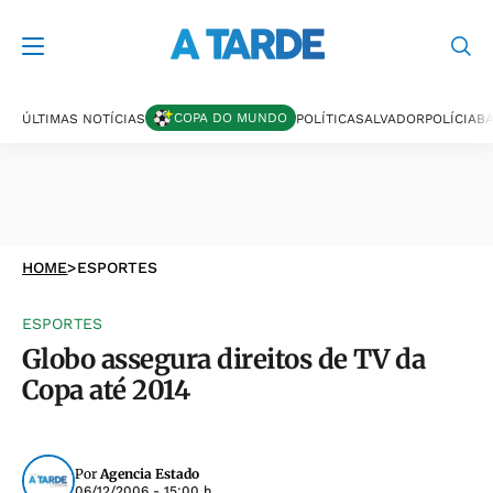
COPA DO MUNDO
ÚLTIMAS NOTÍCIAS
POLÍTICA
SALVADOR
POLÍCIA
BA
HOME
>
ESPORTES
ESPORTES
Globo assegura direitos de TV da
Copa até 2014
Por
Agencia Estado
06/12/2006 - 15:00 h