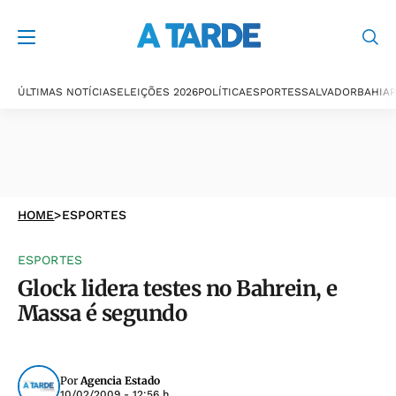
ÚLTIMAS NOTÍCIAS
ELEIÇÕES 2026
POLÍTICA
ESPORTES
SALVADOR
BAHIA
P
HOME
>
ESPORTES
ESPORTES
Glock lidera testes no Bahrein, e
Massa é segundo
Por
Agencia Estado
10/02/2009 - 12:56 h