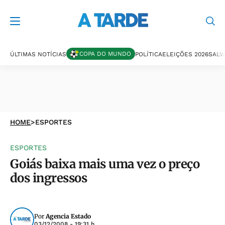
COPA DO MUNDO
ÚLTIMAS NOTÍCIAS
POLÍTICA
ELEIÇÕES 2026
SALV
HOME
>
ESPORTES
ESPORTES
Goiás baixa mais uma vez o preço
dos ingressos
Por
Agencia Estado
03/12/2008 - 19:31 h