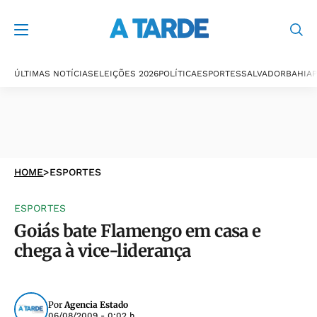
ÚLTIMAS NOTÍCIAS
ELEIÇÕES 2026
POLÍTICA
ESPORTES
SALVADOR
BAHIA
P
HOME
>
ESPORTES
ESPORTES
Goiás bate Flamengo em casa e
chega à vice-liderança
Por
Agencia Estado
06/08/2009 - 0:02 h