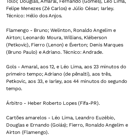
Tolói; Douglas, Amaral, Fernando (Gomes), Léo Lima,
Felipe Menezes (Zé Carlos) e Júlio César; Iarley.
Técnico: Hélio dos Anjos.
Flamengo - Bruno; Welinton, Ronaldo Angelim e
Airton; Leonardo Moura, Willians, Kléberson
(Petkovic), Fierro (Lenon) e Éverton; Denis Marques
(Bruno Paulo) e Adriano. Técnico: Andrade.
Gols - Amaral, aos 12, e Léo Lima, aos 23 minutos do
primeiro tempo; Adriano (de pênalti), aos três,
Petkovic, aos 33, e Iarley, aos 44 minutos do segundo
tempo.
Árbitro - Heber Roberto Lopes (Fifa-PR).
Cartões amarelos - Léo Lima, Leandro Euzébio,
Douglas e Ernando (Goiás); Fierro, Ronaldo Angelim e
Airton (Flamengo).