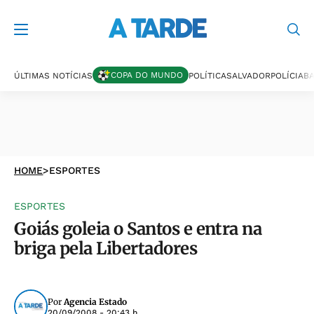
COPA DO MUNDO
ÚLTIMAS NOTÍCIAS
POLÍTICA
SALVADOR
POLÍCIA
BA
HOME
>
ESPORTES
ESPORTES
Goiás goleia o Santos e entra na
briga pela Libertadores
Por
Agencia Estado
20/09/2008 - 20:43 h