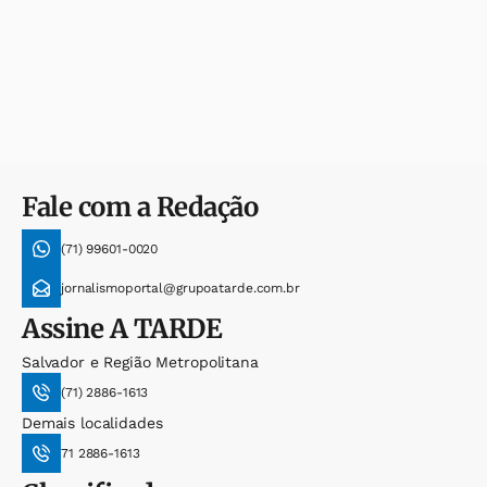
Fale com a Redação
(71) 99601-0020
jornalismoportal@grupoatarde.com.br
Assine
A TARDE
Salvador e Região Metropolitana
(71) 2886-1613
Demais localidades
71 2886-1613