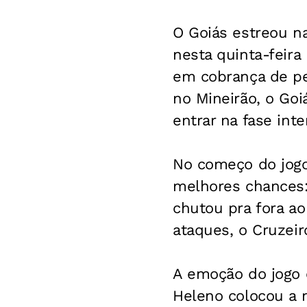
O Goiás estreou na
nesta quinta-feira
em cobrança de pen
no Mineirão, o Goi
entrar na fase int
No começo do jogo 
melhores chances:
chutou pra fora ao
ataques, o Cruzei
A emoção do jogo 
Heleno colocou a m