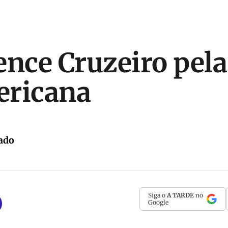
ence Cruzeiro pel
ericana
ado
Siga o
A TARDE
no
Google