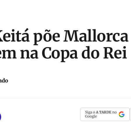
Keitá põe Mallorc
m na Copa do Rei
ado
Siga o
A TARDE
no
Google