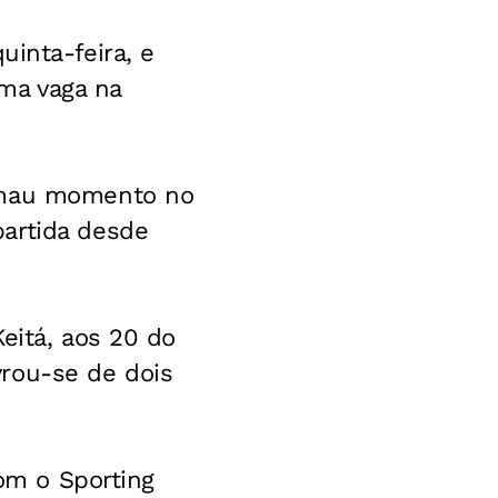
uinta-feira, e
ma vaga na
r mau momento no
artida desde
eitá, aos 20 do
rou-se de dois
com o Sporting