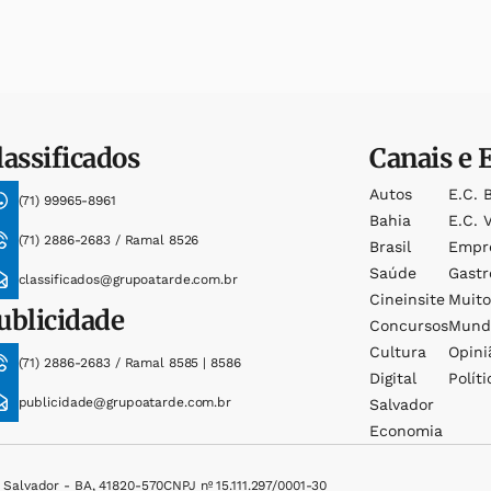
lassificados
Canais e 
Autos
E.c. 
(71) 99965-8961
Bahia
E.c. V
(71) 2886-2683 / Ramal 8526
Brasil
Empr
Saúde
Gast
classificados@grupoatarde.com.br
Cineinsite
Muit
ublicidade
Concursos
Mund
Cultura
Opini
(71) 2886-2683 / Ramal 8585 | 8586
Digital
Políti
publicidade@grupoatarde.com.br
Salvador
Economia
, Salvador - BA, 41820-570
CNPJ nº 15.111.297/0001-30