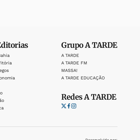
Editorias
Grupo
A TARDE
Bahia
A TARDE
itória
A TARDE FM
egos
MASSA!
ronomia
A TARDE EDUCAÇÃO
o
o
Redes
A TARDE
ão
ca
Desenvolvido por: