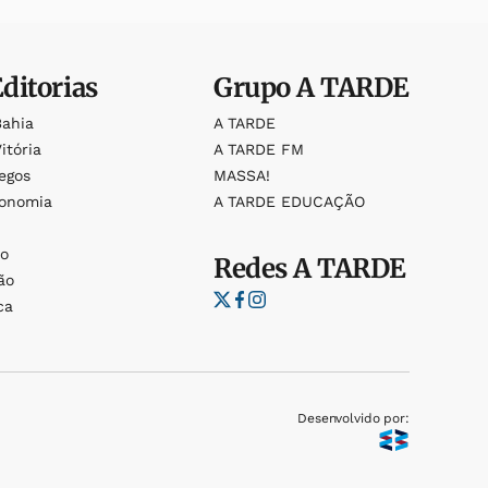
Editorias
Grupo
A TARDE
Bahia
A TARDE
itória
A TARDE FM
egos
MASSA!
ronomia
A TARDE EDUCAÇÃO
o
o
Redes
A TARDE
ão
ca
Desenvolvido por: