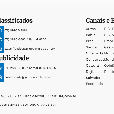
lassificados
Canais e 
Autos
E.c. 
(71) 99965-8961
Bahia
E.c. V
(71) 2886-2683 / Ramal 8526
Brasil
Empr
Saúde
Gast
classificados@grupoatarde.com.br
Cineinsite
Muit
ublicidade
Concursos
Mund
Cultura
Opini
(71) 2886-2683 / Ramal 8585 | 8586
Digital
Políti
publicidade@grupoatarde.com.br
Salvador
Economia
, Salvador - BA, 41820-570
CNPJ nº 15.111.297/0001-30
ados.
EMPRESA EDITORA A TARDE S.A.