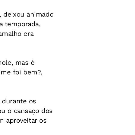
o, deixou animado
da temporada,
amalho era
mole, mas é
time foi bem?,
 durante os
eu o cansaço dos
 aproveitar os