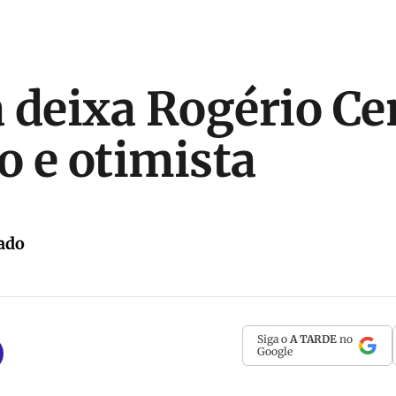
 deixa Rogério Ce
 e otimista
ado
Siga o
A TARDE
no
Google