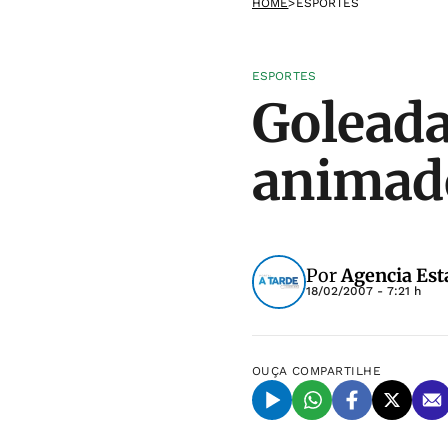
HOME
>
ESPORTES
ESPORTES
Goleada
animado
Por
Agencia Est
18/02/2007 - 7:21 h
OUÇA
COMPARTILHE