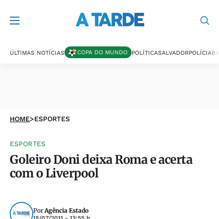
COPA DO MUNDO
ÚLTIMAS NOTÍCIAS
POLÍTICA
SALVADOR
POLÍCIA
BA
HOME
>
ESPORTES
ESPORTES
Goleiro Doni deixa Roma e acerta
com o Liverpool
Por
Agência Estado
15/07/2011 - 13:55 h