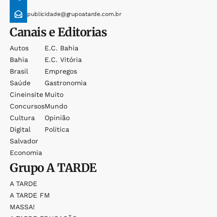
publicidade@grupoatarde.com.br
Canais e Editorias
Autos
E.c. Bahia
Bahia
E.c. Vitória
Brasil
Empregos
Saúde
Gastronomia
Cineinsite
Muito
Concursos
Mundo
Cultura
Opinião
Digital
Política
Salvador
Economia
Grupo
A TARDE
A TARDE
A TARDE FM
MASSA!