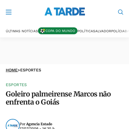
COPA DO MUNDO
ÚLTIMAS NOTÍCIAS
POLÍTICA
SALVADOR
POLÍCIA
BA
HOME
>
ESPORTES
ESPORTES
Goleiro palmeirense Marcos não
enfrenta o Goiás
Por
Agencia Estado
17/07/2006 - 14:30 h