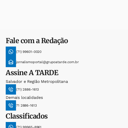
Fale com a Redação
(71) 99601-0020
jornalismoportal@grupoatarde.com.br
Assine
A TARDE
Salvador e Região Metropolitana
(71) 2886-1613
Demais localidades
71 2886-1613
Classificados
(71) 99965-8961