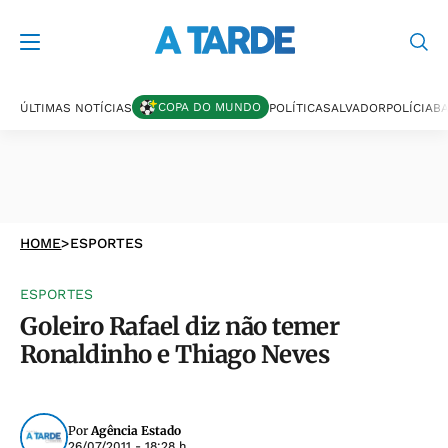
COPA DO MUNDO
ÚLTIMAS NOTÍCIAS
POLÍTICA
SALVADOR
POLÍCIA
BA
HOME
>
ESPORTES
ESPORTES
Goleiro Rafael diz não temer
Ronaldinho e Thiago Neves
Por
Agência Estado
26/07/2011 - 18:28 h