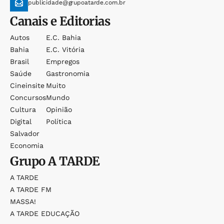
publicidade@grupoatarde.com.br
Canais e Editorias
Autos
E.c. Bahia
Bahia
E.c. Vitória
Brasil
Empregos
Saúde
Gastronomia
Cineinsite
Muito
Concursos
Mundo
Cultura
Opinião
Digital
Política
Salvador
Economia
Grupo
A TARDE
A TARDE
A TARDE FM
MASSA!
A TARDE EDUCAÇÃO