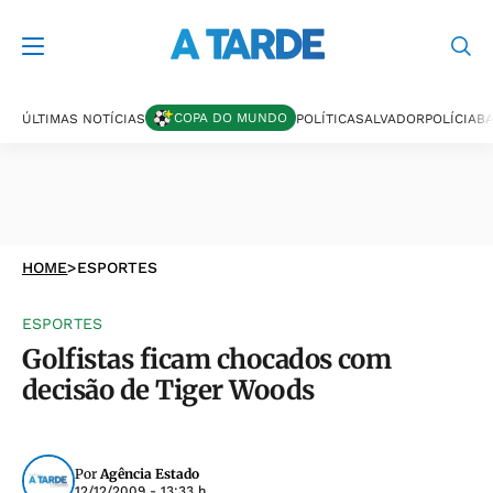
COPA DO MUNDO
ÚLTIMAS NOTÍCIAS
POLÍTICA
SALVADOR
POLÍCIA
BA
HOME
>
ESPORTES
ESPORTES
Golfistas ficam chocados com
decisão de Tiger Woods
Por
Agência Estado
12/12/2009 - 13:33 h