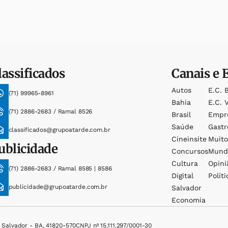
lassificados
Canais e 
Autos
E.c. 
(71) 99965-8961
Bahia
E.c. V
(71) 2886-2683 / Ramal 8526
Brasil
Empr
Saúde
Gast
classificados@grupoatarde.com.br
Cineinsite
Muit
ublicidade
Concursos
Mund
Cultura
Opini
(71) 2886-2683 / Ramal 8585 | 8586
Digital
Políti
publicidade@grupoatarde.com.br
Salvador
Economia
, Salvador - BA, 41820-570
CNPJ nº 15.111.297/0001-30