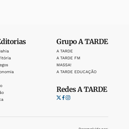
Editorias
Grupo
A TARDE
Bahia
A TARDE
itória
A TARDE FM
egos
MASSA!
ronomia
A TARDE EDUCAÇÃO
o
o
Redes
A TARDE
ão
ca
Desenvolvido por: