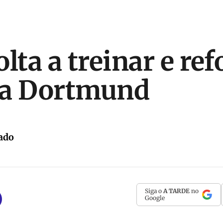
lta a treinar e ref
ia Dortmund
ado
Siga o
A TARDE
no
Google