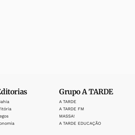
Editorias
Grupo
A TARDE
Bahia
A TARDE
itória
A TARDE FM
egos
MASSA!
ronomia
A TARDE EDUCAÇÃO
o