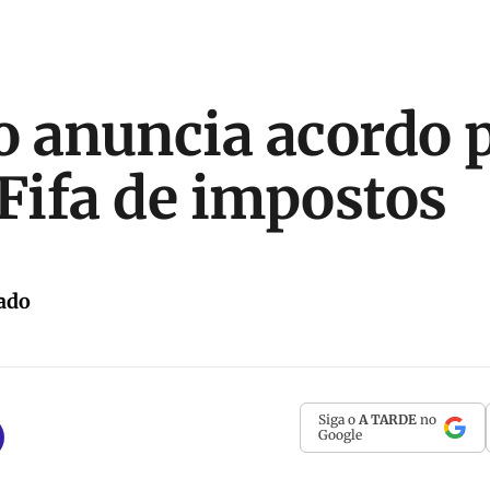
 anuncia acordo 
 Fifa de impostos
ado
Siga o
A TARDE
no
Google