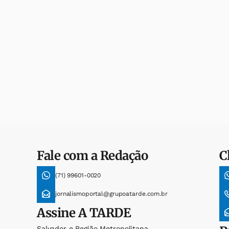
Fale com a Redação
C
(71) 99601-0020
jornalismoportal@grupoatarde.com.br
Assine
A TARDE
Salvador e Região Metropolitana