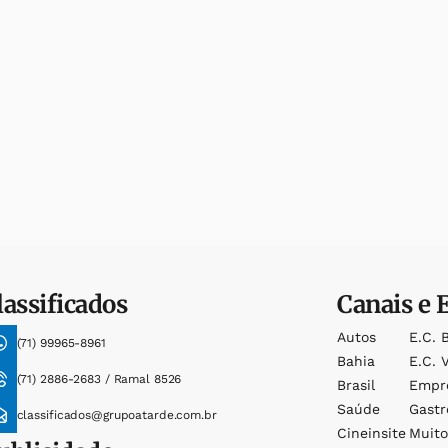
lassificados
Canais e 
Autos
E.c. 
(71) 99965-8961
Bahia
E.c. V
(71) 2886-2683 / Ramal 8526
Brasil
Empr
Saúde
Gast
classificados@grupoatarde.com.br
Cineinsite
Muit