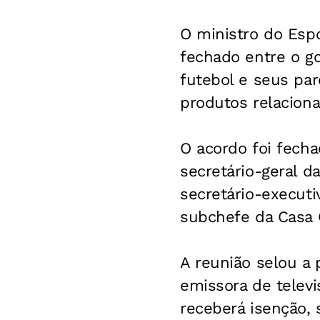
O ministro do Espo
fechado entre o go
futebol e seus par
produtos relacion
O acordo foi fecha
secretário-geral da
secretário-executi
subchefe da Casa C
A reunião selou a 
emissora de telev
receberá isenção, 