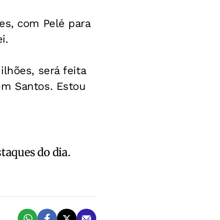
es, com Pelé para
i.
lhões, será feita
em Santos. Estou
staques do dia.