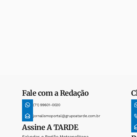
Fale com a Redação
C
(71) 99601-0020
jornalismoportal@grupoatarde.com.br
Assine
A TARDE
Salvador e Região Metropolitana