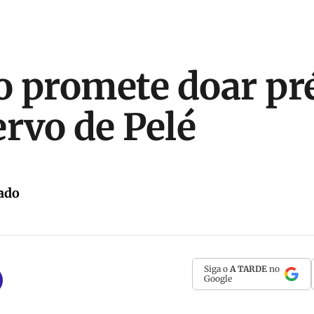
 promete doar pr
ervo de Pelé
ado
Siga o
A TARDE
no
Google