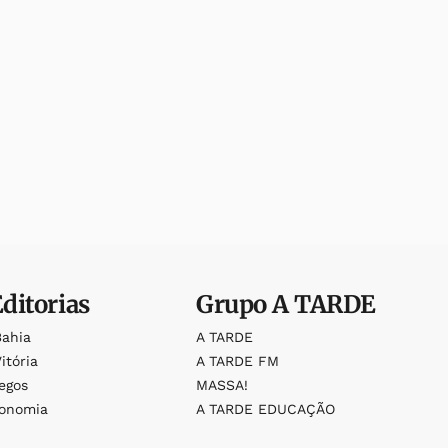
Editorias
Grupo
A TARDE
Bahia
A TARDE
itória
A TARDE FM
egos
MASSA!
ronomia
A TARDE EDUCAÇÃO
o