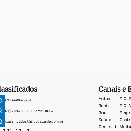
lassificados
Canais e 
Autos
E.c. 
(71) 99965-8961
Bahia
E.c. V
(71) 2886-2683 / Ramal 8526
Brasil
Empr
Saúde
Gast
classificados@grupoatarde.com.br
Cineinsite
Muit