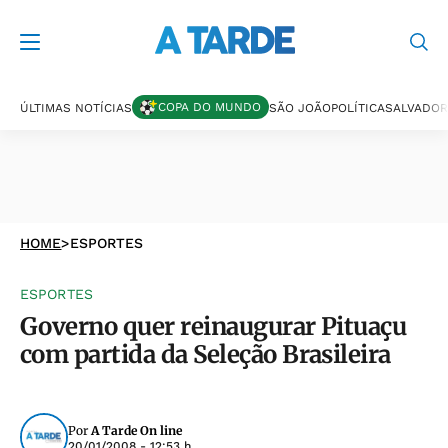
COPA DO MUNDO
ÚLTIMAS NOTÍCIAS
SÃO JOÃO
POLÍTICA
SALVADOR
HOME
>
ESPORTES
ESPORTES
Governo quer reinaugurar Pituaçu
com partida da Seleção Brasileira
Por
A Tarde On line
20/01/2008 - 12:53 h