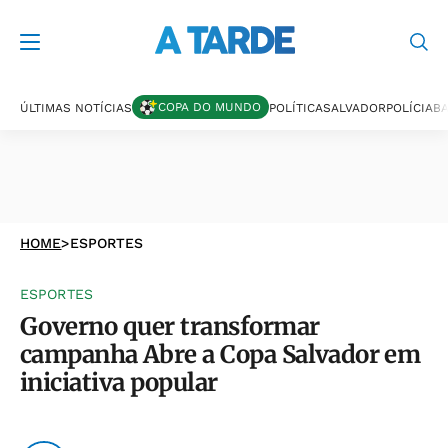
COPA DO MUNDO
ÚLTIMAS NOTÍCIAS
POLÍTICA
SALVADOR
POLÍCIA
BA
HOME
>
ESPORTES
ESPORTES
Governo quer transformar
campanha Abre a Copa Salvador em
iniciativa popular