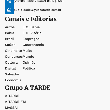
(71) 2886-2683 / Ramal 8585 | 8586
publicidade@grupoatarde.com.br
Canais e Editorias
Autos
E.c. Bahia
Bahia
E.c. Vitória
Brasil
Empregos
Saúde
Gastronomia
Cineinsite
Muito
Concursos
Mundo
Cultura
Opinião
Digital
Política
Salvador
Economia
Grupo
A TARDE
A TARDE
A TARDE FM
MASSA!