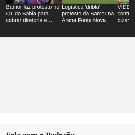
Bamor faz protesto no
Logística 'dribla'
VÍDEO: 
CT do Bahia para
protesto da Bamor na
contra
cobrar diretoria e
Arena Fonte Nova
bizarro
jogadores
Pituaç