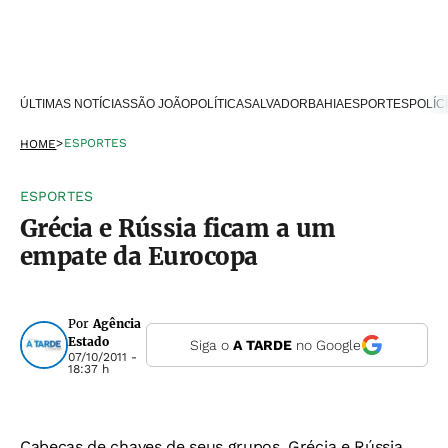
ÚLTIMAS NOTÍCIAS
SÃO JOÃO
POLÍTICA
SALVADOR
BAHIA
ESPORTES
POLÍC
>
ESPORTES
HOME
ESPORTES
Grécia e Rússia ficam a um
empate da Eurocopa
Por
Agência
Estado
Siga o
A TARDE
no Google
07/10/2011 -
18:37 h
Cabeças de chaves de seus grupos, Grécia e Rússia