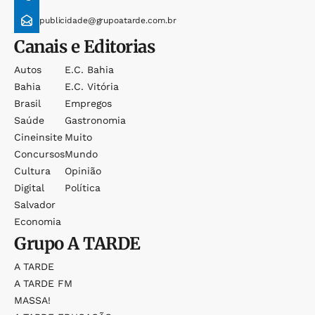
publicidade@grupoatarde.com.br
Canais e Editorias
Autos
E.c. Bahia
Bahia
E.c. Vitória
Brasil
Empregos
Saúde
Gastronomia
Cineinsite
Muito
Concursos
Mundo
Cultura
Opinião
Digital
Política
Salvador
Economia
Grupo
A TARDE
A TARDE
A TARDE FM
MASSA!