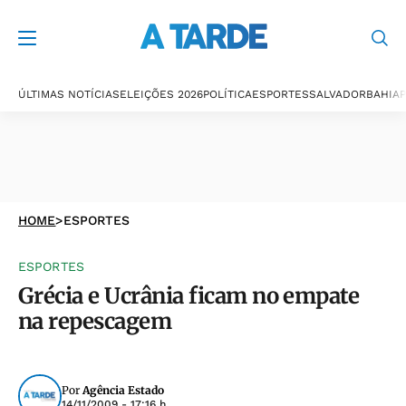
ÚLTIMAS NOTÍCIAS
ELEIÇÕES 2026
POLÍTICA
ESPORTES
SALVADOR
BAHIA
P
HOME
>
ESPORTES
ESPORTES
Grécia e Ucrânia ficam no empate
na repescagem
Por
Agência Estado
14/11/2009 - 17:16 h