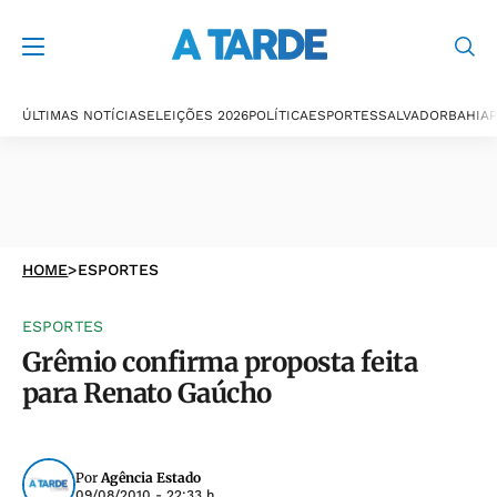
ÚLTIMAS NOTÍCIAS
ELEIÇÕES 2026
POLÍTICA
ESPORTES
SALVADOR
BAHIA
P
HOME
>
ESPORTES
ESPORTES
Grêmio confirma proposta feita
para Renato Gaúcho
Por
Agência Estado
09/08/2010 - 22:33 h