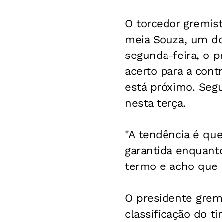
O torcedor gremist
meia Souza, um do
segunda-feira, o 
acerto para a cont
está próximo. Segu
nesta terça.
"A tendência é qu
garantida enquant
termo e acho que a
O presidente gremi
classificação do t