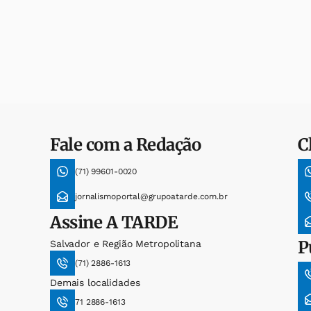
Fale com a Redação
C
(71) 99601-0020
jornalismoportal@grupoatarde.com.br
Assine
A TARDE
P
Salvador e Região Metropolitana
(71) 2886-1613
Demais localidades
71 2886-1613