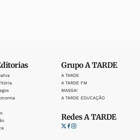
Editorias
Grupo
A TARDE
Bahia
A TARDE
itória
A TARDE FM
egos
MASSA!
ronomia
A TARDE EDUCAÇÃO
o
o
Redes
A TARDE
ão
ca