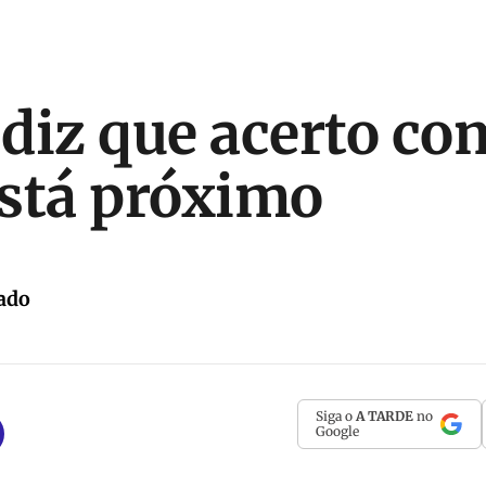
diz que acerto co
stá próximo
ado
Siga o
A TARDE
no
Google