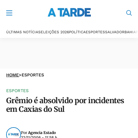
ÚLTIMAS NOTÍCIAS
ELEIÇÕES 2026
POLÍTICA
ESPORTES
SALVADOR
BAHIA
P
HOME
>
ESPORTES
ESPORTES
Grêmio é absolvido por incidentes
em Caxias do Sul
Por
Agencia Estado
22/11/2006 - 11:58 h