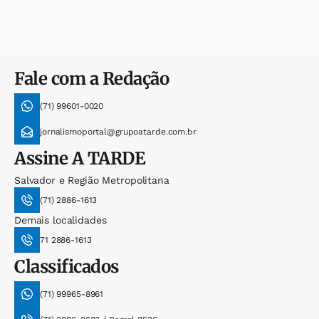
Fale com a Redação
(71) 99601-0020
jornalismoportal@grupoatarde.com.br
Assine
A TARDE
Salvador e Região Metropolitana
(71) 2886-1613
Demais localidades
71 2886-1613
Classificados
(71) 99965-8961