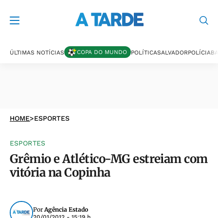
COPA DO MUNDO
ÚLTIMAS NOTÍCIAS
POLÍTICA
SALVADOR
POLÍCIA
BA
HOME
>
ESPORTES
ESPORTES
Grêmio e Atlético-MG estreiam com
vitória na Copinha
Por
Agência Estado
20/01/2012 - 15:19 h