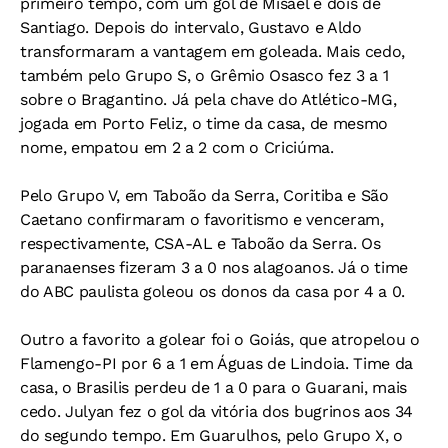
primeiro tempo, com um gol de Misael e dois de
Santiago. Depois do intervalo, Gustavo e Aldo
transformaram a vantagem em goleada. Mais cedo,
também pelo Grupo S, o Grêmio Osasco fez 3 a 1
sobre o Bragantino. Já pela chave do Atlético-MG,
jogada em Porto Feliz, o time da casa, de mesmo
nome, empatou em 2 a 2 com o Criciúma.
Pelo Grupo V, em Taboão da Serra, Coritiba e São
Caetano confirmaram o favoritismo e venceram,
respectivamente, CSA-AL e Taboão da Serra. Os
paranaenses fizeram 3 a 0 nos alagoanos. Já o time
do ABC paulista goleou os donos da casa por 4 a 0.
Outro a favorito a golear foi o Goiás, que atropelou o
Flamengo-PI por 6 a 1 em Águas de Lindoia. Time da
casa, o Brasilis perdeu de 1 a 0 para o Guarani, mais
cedo. Julyan fez o gol da vitória dos bugrinos aos 34
do segundo tempo. Em Guarulhos, pelo Grupo X, o