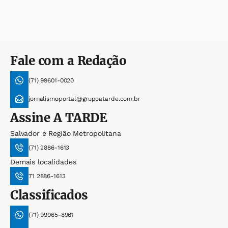
Fale com a Redação
(71) 99601-0020
jornalismoportal@grupoatarde.com.br
Assine
A TARDE
Salvador e Região Metropolitana
(71) 2886-1613
Demais localidades
71 2886-1613
Classificados
(71) 99965-8961