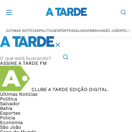
ÚLTIMAS NOTÍCIAS
POLÍTICA
ESPORTES
SALVADOR
BAHIA
SÃO JOÃO
POLÍC
ASSINE
A TARDE FM
CLUBE A TARDE
EDIÇÃO DIGITAL
Últimas Notícias
Política
Salvador
Bahia
Esportes
Polícia
Economia
São João
Copa do Mundo